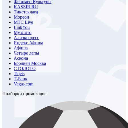
Феномен Культуры
KASSIR.RU
Тикетсклауд
Мореон
МТС Live
LinkYou
МузЛото
Алиэкспресс
Яндекс Афиша
Афиша
Четыре лапы
Аскона
Бродвей Москва
СТОЛОТО
Tiqets
Т-Банк
Vegas.com
Подборки промокодов