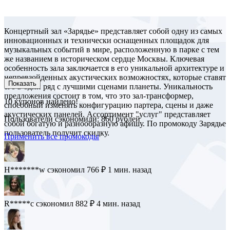
Концертный зал «Зарядье» представляет собой одну из самых
инновационных и технически оснащенных площадок для
музыкальных событий в мире, расположенную в парке с тем
же названием в историческом сердце Москвы. Ключевая
особенность зала заключается в его уникальной архитектуре и
непревзойденных акустических возможностях, которые ставят
Показать
его в один ряд с лучшими сценами планеты. Уникальность
предложения состоит в том, что это зал-трансформер,
10
купонов найдено!
способный изменять конфигурацию партера, сцены и даже
акустических панелей. Ассортимент "услуг" представляет
Пользователи сэкономили: 860 рублей
собой богатую и разнообразную афишу. По промокоду Зарядье
пользователь получит скидку.
Применить все промокоды
H*******w
сэкономил 766 ₽
1 мин. назад
R*****c
сэкономил 882 ₽
4 мин. назад